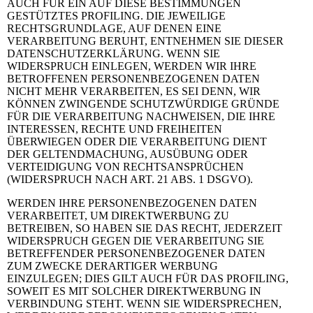
AUCH FÜR EIN AUF DIESE BESTIMMUNGEN
GESTÜTZTES PROFILING. DIE JEWEILIGE
RECHTSGRUNDLAGE, AUF DENEN EINE
VERARBEITUNG BERUHT, ENTNEHMEN SIE DIESER
DATENSCHUTZERKLÄRUNG. WENN SIE
WIDERSPRUCH EINLEGEN, WERDEN WIR IHRE
BETROFFENEN PERSONENBEZOGENEN DATEN
NICHT MEHR VERARBEITEN, ES SEI DENN, WIR
KÖNNEN ZWINGENDE SCHUTZWÜRDIGE GRÜNDE
FÜR DIE VERARBEITUNG NACHWEISEN, DIE IHRE
INTERESSEN, RECHTE UND FREIHEITEN
ÜBERWIEGEN ODER DIE VERARBEITUNG DIENT
DER GELTENDMACHUNG, AUSÜBUNG ODER
VERTEIDIGUNG VON RECHTSANSPRÜCHEN
(WIDERSPRUCH NACH ART. 21 ABS. 1 DSGVO).
WERDEN IHRE PERSONENBEZOGENEN DATEN
VERARBEITET, UM DIREKTWERBUNG ZU
BETREIBEN, SO HABEN SIE DAS RECHT, JEDERZEIT
WIDERSPRUCH GEGEN DIE VERARBEITUNG SIE
BETREFFENDER PERSONENBEZOGENER DATEN
ZUM ZWECKE DERARTIGER WERBUNG
EINZULEGEN; DIES GILT AUCH FÜR DAS PROFILING,
SOWEIT ES MIT SOLCHER DIREKTWERBUNG IN
VERBINDUNG STEHT. WENN SIE WIDERSPRECHEN,