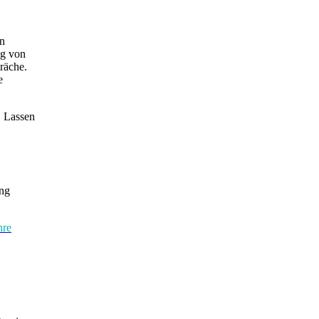
en
ng von
räche.
e
. Lassen
ung
hre