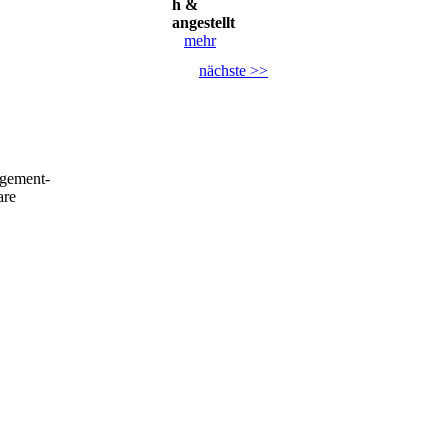
h &
angestellt
mehr
nächste >>
agement-
are