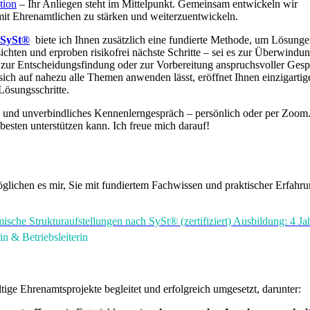
tion
– Ihr Anliegen steht im Mittelpunkt. Gemeinsam entwickeln wir
t Ehrenamtlichen zu stärken und weiterzuentwickeln.
 SySt®
biete ich Ihnen zusätzlich eine fundierte Methode, um Lösung
ichten und erproben risikofrei nächste Schritte – sei es zur Überwindu
, zur Entscheidungsfindung oder zur Vorbereitung anspruchsvoller Gesp
ich auf nahezu alle Themen anwenden lässt, eröffnet Ihnen einzigartig
Lösungsschritte.
s und unverbindliches Kennenlerngespräch – persönlich oder per Zoom
esten unterstützen kann. Ich freue mich darauf!
glichen es mir, Sie mit fundiertem Fachwissen und praktischer Erfahr
sche Strukturaufstellungen nach SySt® (zertifiziert) Ausbildung: 4 Ja
n & Betriebsleiterin
ltige Ehrenamtsprojekte begleitet und erfolgreich umgesetzt, darunter: