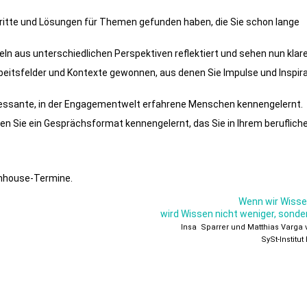
chritte und Lösungen für Themen gefunden haben, die Sie schon lange
eln aus unterschiedlichen Perspektiven reflektiert und sehen nun klare
rbeitsfelder und Kontexte gewonnen, aus denen Sie Impulse und Inspira
eressante, in der Engagementwelt erfahrene Menschen kennengelernt.
ben Sie ein Gesprächsformat kennengelernt, das Sie in Ihrem berufliche
 online Inhouse-Termine.
Wenn wir Wissen
wird Wissen nicht weniger, sonde
Insa Sparrer und Matthias Varga 
SySt-Institu