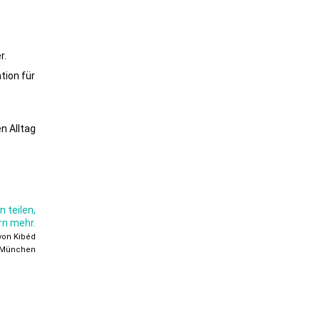
r.
tion für
n Alltag
 teilen,
rn mehr.
von Kibéd
t München