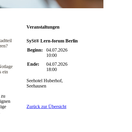
Veranstaltungen
adtteil
SySt® Lern-forum Berlin
ren?
Beginn:
04.07.2026
10:00
Ende:
04.07.2026
Notlage
18:00
s ein
Seehotel Huberhof,
Seehausen
 zu
eignen
tige
Zurück zur Übersicht
n