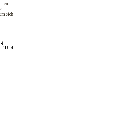
achen
eit
um sich
ng
en? Und